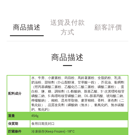
送貨及付款
商品描述
顧客評價
方式
商品描述
水、牛蒡、小麥澱粉、蒟蒻粉、馬鈴薯澱粉、全脂奶粉、乳清、
奶油粉、甜味劑（D-山梨醇液、甘草酸一銨）、芥花油、黏稠劑
（羥丙基磷酸二澱粉、乙醯化己二酸二澱粉、磷酸二澱粉）、蛋
白粉、鹽、糖、調味劑（L-麩酸鈉、胺基乙酸、5‘-次黃嘌呤核苷
配料成分
磷酸二鈉、5'-鳥嘌呤核苷磷酸二鈉、DL-胺基丙酸、琥珀酸二鈉、
檸檬酸鈉）、糊精、昆布萃取物、麥芽糊精、香料、著色劑（二
氧化鈦）、品質改良劑（磷酸鈉（無水）、氫氧化鈣、無水碳酸
鈣、氧化鈣）
重量
454g
保質期
食用日期見封口
貯藏條件
冷凍保存
(Keep Frozen) -18°C