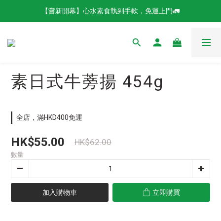
【嘗新開幕】心水素食執到手軟，免運上門🚛
素日式牛蒡揚 454g
全店，滿HKD400免運
HK$55.00
HK$62.00
數量
加入購物車
立即購買