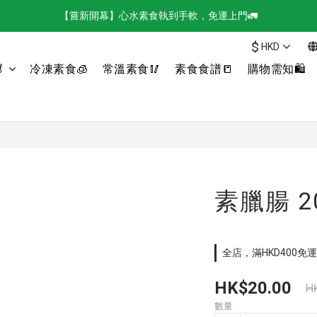
【嘗新開幕】心水素食執到手軟，免運上門🚛
$
HKD

冷凍素食🧊
常溫素食🥢
素食食譜📒
購物需知🛍️
素臘腸 2
全店，滿HKD400免運
HK$20.00
H
數量