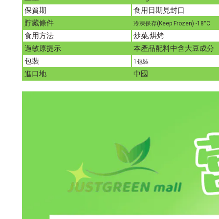
保質期
食用日期見封口
貯藏條件
冷凍保存
(Keep Frozen) -18°C
食用方法
炒菜,烘烤
過敏原提示
本產品配料中含大豆成分
包裝
1
包裝
進口地
中國