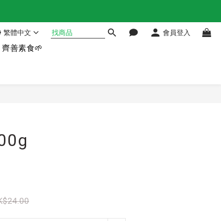
繁體中文
會員登入
齊善素食🌱
立即購買
00g
K$24.00