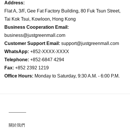
Address:
Flat A, 3/F, Gee Fat Factory Building, 80 Fuk Tsun Street,
Tai Kok Tsui, Kowloon, Hong Kong
Business Cooperation Email:
business@justgreenmall.com
Customer Support Email:
support@justgreenmall.com
WhatsApp:
+852-XXXX-XXXX
Telephone:
+852-6847 4294
Fax:
+852 2392 1219
Office Hours:
Monday to Saturday, 9:30 A.M. - 6:00 P.M.
關於我們