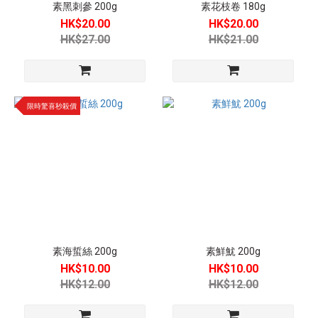
素黑刺參 200g
素花枝卷 180g
平均介
HK$20.00
HK$20.00
乎
HK$27.00
HK$21.00
HKD50-
80 (3)
平均高
於
限時驚喜秒殺價
HKD80
(1)
產
地
馬
來
西
亞
素海蜇絲 200g
素鮮魷 200g
(1)
HK$10.00
HK$10.00
HK$12.00
HK$12.00
台
灣