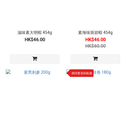
食
(4)
冷
凍
素
滋味素大明蝦 454g
素海味斑節蝦 454g
食
HK$46.00
HK$46.00
(34)
HK$60.00
價
格
限時驚喜秒殺價
平均低
於
HKD30
(17)
平均介
乎
HKD30-
50 (16)