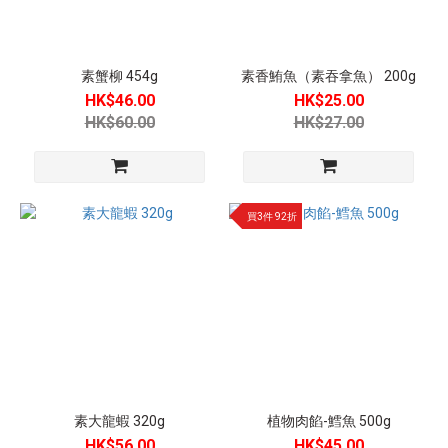
食
(8)
松
素蟹柳 454g
素香鮪魚（素吞拿魚） 200g
珍
HK$46.00
HK$25.00
生
HK$60.00
HK$27.00
技
(1)
齊
善
買3件 92折
素
食
(16)
產
品
分
類
打
素大龍蝦 320g
植物肉餡-鱈魚 500g
邊
HK$56.00
HK$45.00