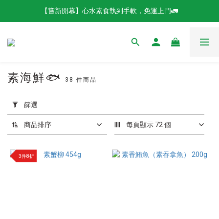
【嘗新開幕】心水素食執到手軟，免運上門🚛
素海鮮🐟
38 件商品
套
用
篩選
篩
選
商品排序
每頁顯示 72 個
(0/20)
品
3件8折
牌
唯
綠
素