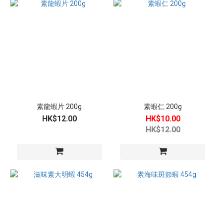
純
素
(32)
蛋
素
(4)
蛋
奶
素龍蝦片 200g
素蝦仁 200g
素
HK$12.00
HK$10.00
(2)
HK$12.00
產
品
溫
度
常
溫
素