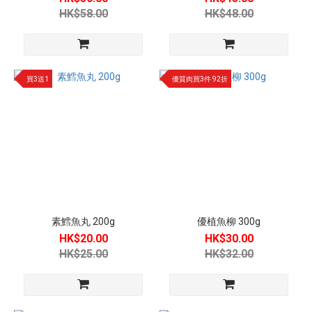
爐
HK$58.00
HK$48.00
素
丸
類
(5)
買3送1
優質肉買3件 92折
素
海
鮮
(36)
素
食
點
心
素鱈魚丸 200g
優植魚柳 300g
(3)
HK$20.00
HK$30.00
HK$25.00
HK$32.00
素
食
分
類