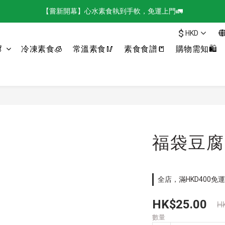
【嘗新開幕】心水素食執到手軟，免運上門🚛
$
HKD

冷凍素食🧊
常溫素食🥢
素食食譜📒
購物需知🛍️
福袋豆腐 
全店，滿HKD400免運
HK$25.00
H
數量