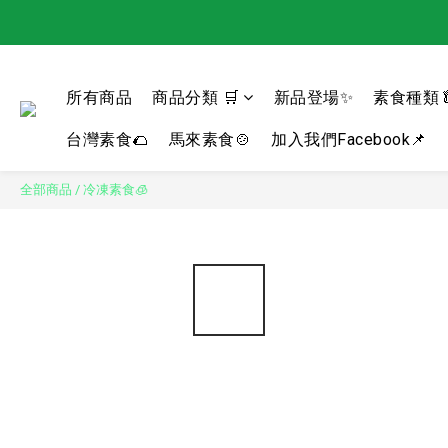
所有商品
商品分類 🛒
新品登場✨
素食種類
台灣素食🌮
馬來素食🍲
加入我們Facebook📌
全部商品
/
冷凍素食🧊