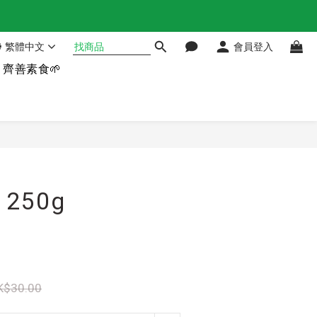
繁體中文
會員登入
齊善素食🌱
立即購買
250g
K$30.00