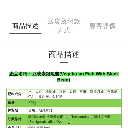
送貨及付款
商品描述
顧客評價
方式
商品描述
產品名稱：
豆豉素銀魚醬
(
Vegetarian Fish With Black
Bean
)
水、大豆、植物油、豆豉、香菇、芝麻、釀造醬油（含焦糖
配料成分
色）、食用鹽、白砂糖
重量
225g
保質期
食用日期見封口
陰涼乾燥處
常溫儲存
(Room Temperature)
開封後冷藏
貯藏條件
(Refrigerate after Opening)