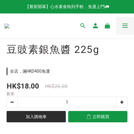
【嘗新開幕】心水素食執到手軟，免運上門🚛
豆豉素銀魚醬 225g
全店，滿HKD400免運
HK$18.00
HK$20.00
數量
加入購物車
立即購買