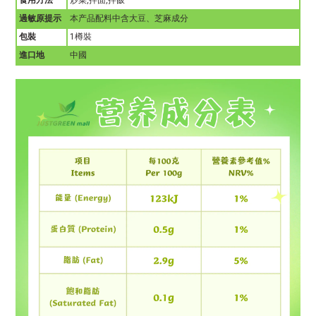
食用方法
炒菜,拌面,拌飯
過敏原提示
本产品配料中含大豆、芝麻成分
包裝
1
樽裝
進口地
中國