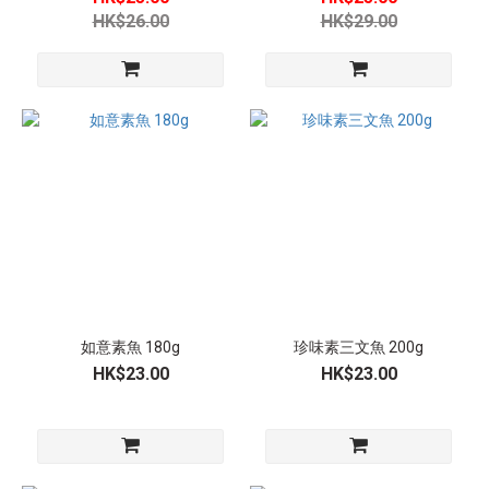
海
HK$26.00
HK$29.00
鮮
(8)
素
食
點
心
(1)
素
食
分
類
如意素魚 180g
珍味素三文魚 200g
純
HK$23.00
HK$23.00
素
(27)
產
品