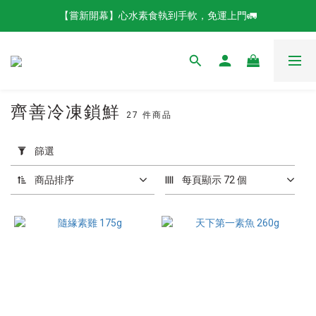
【嘗新開幕】心水素食執到手軟，免運上門🚛
齊善冷凍鎖鮮
27 件商品
套
用
篩選
篩
選
商品排序
每頁顯示 72 個
(0/20)
品
牌
齊
善
素