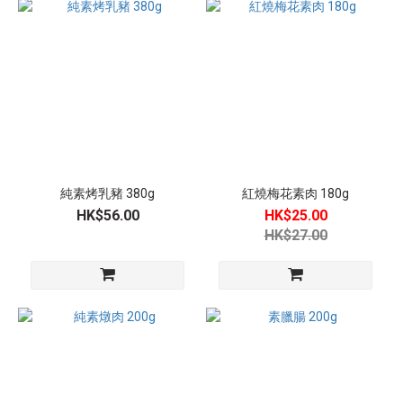
溫
度
冷
凍
素
食
(27)
價
純素烤乳豬 380g
紅燒梅花素肉 180g
格
HK$56.00
HK$25.00
平均低
HK$27.00
於
HKD30
(25)
平均介
乎
HKD30-
50 (2)