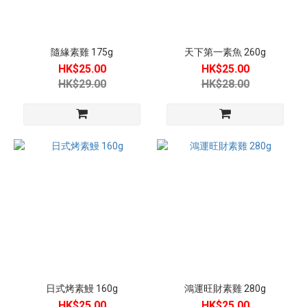
食
(27)
產
隨緣素雞 175g
天下第一素魚 260g
品
HK$25.00
HK$25.00
分
HK$29.00
HK$28.00
類
打
邊
爐
素
丸
類
(1)
植
物
肉
(17)
日式烤素鰻 160g
鴻運旺財素雞 280g
素
HK$25.00
HK$25.00